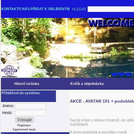
KONTAKT
O NÁS
PŘIDAT K OBLÍBENÝM
HLEDAT:
Hlavní stránka
Košík a objednávka
Přihlášení do systému
AKCE - AVATAR 101 + podoblek
Jméno:
Heslo:
Suchý onlek s nízkou hmotnstí, zip vpře
manžetami.
Registrace
Zapomenuté heslo
K tomu podoblek a ponožky v ceně.